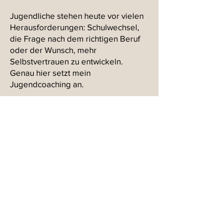
Jugendliche stehen heute vor vielen
Herausforderungen: Schulwechsel,
die Frage nach dem richtigen Beruf
oder der Wunsch, mehr
Selbstvertrauen zu entwickeln.
Genau hier setzt mein
Jugendcoaching an.
Ich begleite junge Menschen dabei,
ihr volles Potenzial zu entdecken
und zu entfalten. Mit einer
Kombination aus Mentaltraining,
Yoga und Ayurveda lernen sie, ihre
Stärken zu erkennen, gelassen mit
Stress umzugehen und ihre eigenen
Ziele klarer zu sehen.
Das Coaching unterstützt
Jugendliche dabei, mutig