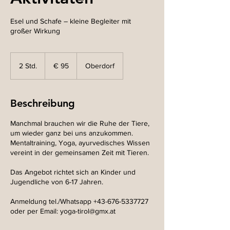
Esel und Schafe – kleine Begleiter mit
großer Wirkung
95
Euro
2 Std.
2
€ 95
Oberdorf
S
t
d
Beschreibung
.
Manchmal brauchen wir die Ruhe der Tiere,
um wieder ganz bei uns anzukommen.
Mentaltraining, Yoga, ayurvedisches Wissen
vereint in der gemeinsamen Zeit mit Tieren.
Das Angebot richtet sich an Kinder und
Jugendliche von 6-17 Jahren.
Anmeldung tel./Whatsapp +43-676-5337727
oder per Email: yoga-tirol@gmx.at