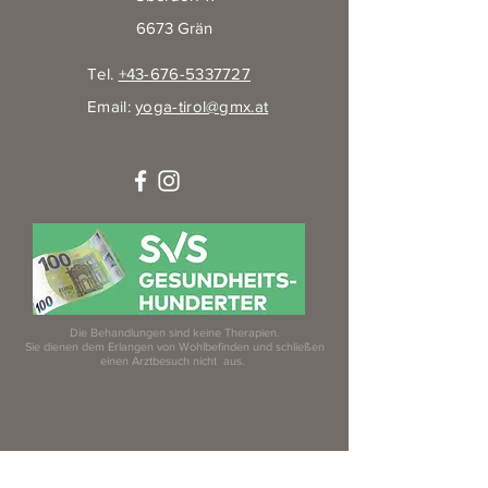
6673 Grän
Tel.
+43-676-5337727
Email:
yoga-tirol@gmx.at
Die Behandlungen sind keine Therapien.
Sie dienen dem Erlangen von Wohlbefinden und schließen
einen Arztbesuch nicht aus.