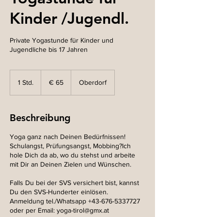
Kinder /Jugendl.
Private Yogastunde für Kinder und
Jugendliche bis 17 Jahren
65
Euro
1 Std.
1
€ 65
Oberdorf
S
t
d
Beschreibung
Yoga ganz nach Deinen Bedürfnissen!
Schulangst, Prüfungsangst, Mobbing?Ich
hole Dich da ab, wo du stehst und arbeite
mit Dir an Deinen Zielen und Wünschen.
Falls Du bei der SVS versichert bist, kannst
Du den SVS-Hunderter einlösen.
Anmeldung tel./Whatsapp +43-676-5337727
oder per Email: yoga-tirol@gmx.at