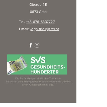
Oberdorf 11
6673 Grän
Tel.
+43-676-5337727
Email:
yoga-tirol@gmx.at
Die Behandlungen sind keine Therapien.
Sie dienen dem Erlangen von Wohlbefinden und schließen
einen Arztbesuch nicht aus.